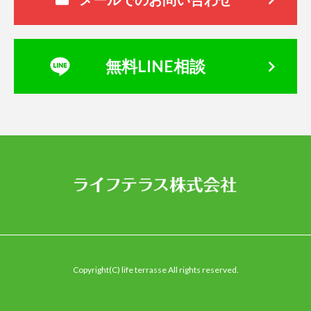
keyboard_arrow_right
無料LINE相談
Copyright(C) life terrasse All rights reserved.