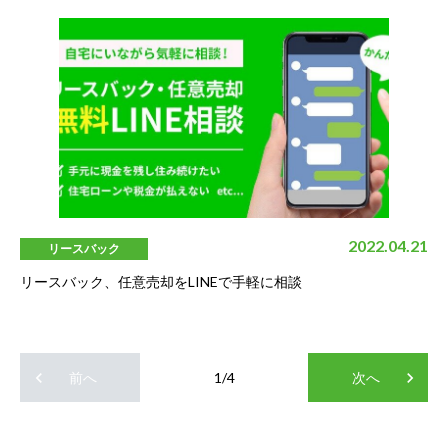
2022.04.21
リースバック
リースバック、任意売却をLINEで手軽に相談
keyboard_arrow_left
keyboard_arrow_right
前へ
1
/
4
次へ