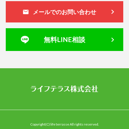
keyboard_arrow_right
メールでのお問い合わせ
mail
keyboard_arrow_right
無料LINE相談
Copyright(C) life terrasse All rights reserved.