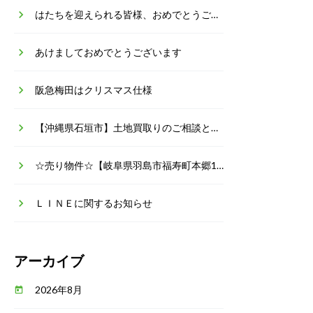
keyboard_arrow_right
はたちを迎えられる皆様、おめでとうございます
keyboard_arrow_right
あけましておめでとうございます
keyboard_arrow_right
阪急梅田はクリスマス仕様
keyboard_arrow_right
【沖縄県石垣市】土地買取りのご相談とご依頼
keyboard_arrow_right
☆売り物件☆【岐阜県羽島市福寿町本郷1丁目 価格2,050万円 中古戸建】
keyboard_arrow_right
ＬＩＮＥに関するお知らせ
アーカイブ
2026年8月
today