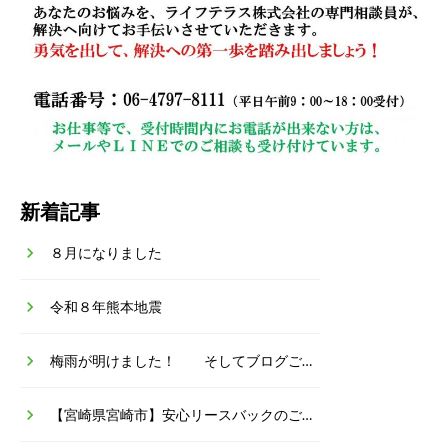
新着記事
keyboard_arrow_right
８月になりました
keyboard_arrow_right
令和８年熊本地震
keyboard_arrow_right
梅雨が明けました！ そしてブログご無沙汰していました！
keyboard_arrow_right
【宮崎県宮崎市】安心リースバックのご相談・ご依頼