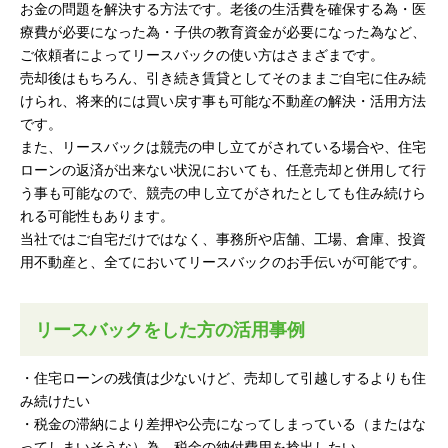
お金の問題を解決する方法です。老後の生活費を確保する為・医
療費が必要になった為・子供の教育資金が必要になった為など、
ご依頼者によってリースバックの使い方はさまざまです。
売却後はもちろん、引き続き賃貸としてそのままご自宅に住み続
けられ、将来的には買い戻す事も可能な不動産の解決・活用方法
です。
また、リースバックは競売の申し立てがされている場合や、住宅
ローンの返済が出来ない状況においても、任意売却と併用して行
う事も可能なので、競売の申し立てがされたとしても住み続けら
れる可能性もあります。
当社ではご自宅だけではなく、事務所や店舗、工場、倉庫、投資
用不動産と、全てにおいてリースバックのお手伝いが可能です。
リースバックをした方の活用事例
・住宅ローンの残債は少ないけど、売却して引越しするよりも住
み続けたい
・税金の滞納により差押や公売になってしまっている（またはな
ってしまいそうな）為、税金の納付費用を捻出したい