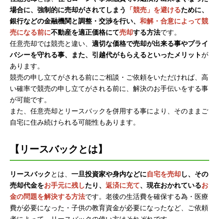
場合に、強制的に売却がされてしまう
「競売」を避ける
ために、
銀行などの金融機関と調整・交渉を行い、
和解・合意によって競
売になる前に
不動産を適正価格にて
売却
する方法
です。
任意売却では競売と違い、
適切な価格で売却が出来る事やプライ
バシーを守れる事、また、引越代がもらえるといったメリット
が
あります。
競売の申し立てがされる前にご相談・ご依頼をいただければ、高
い確率で競売の申し立てがされる前に、解決のお手伝いをする事
が可能です。
また、任意売却とリースバックを併用する事により、そのままご
自宅に住み続けられる可能性もあります。
【リースバックとは】
リースバック
とは、
一旦投資家や身内などに
自宅を売却
し、その
売却代金を
お手元に残し
たり、
返済に充て
、現在おかれている
お
金の問題を解決する方法
です。老後の生活費を確保する為・医療
費が必要になった・子供の教育資金が必要になったなど、ご依頼
者によって、リースバックの使い方はそれぞれです。