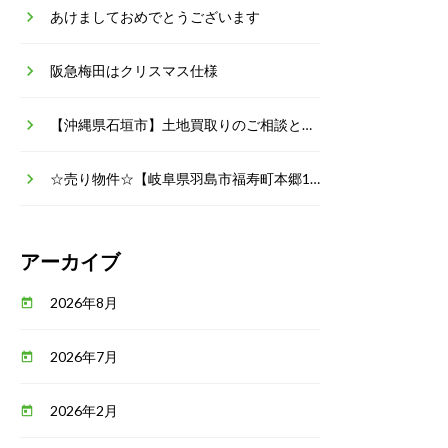
keyboard_arrow_right
あけましておめでとうございます
keyboard_arrow_right
阪急梅田はクリスマス仕様
keyboard_arrow_right
【沖縄県石垣市】土地買取りのご相談とご依頼
keyboard_arrow_right
☆売り物件☆【岐阜県羽島市福寿町本郷1丁目 価格2,050万円 中古戸建】
アーカイブ
2026年8月
today
2026年7月
today
2026年2月
today