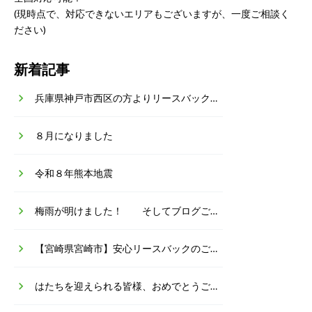
(現時点で、対応できないエリアもございますが、一度ご相談く
ださい)
新着記事
keyboard_arrow_right
兵庫県神戸市西区の方よりリースバックのご相談
keyboard_arrow_right
８月になりました
keyboard_arrow_right
令和８年熊本地震
keyboard_arrow_right
梅雨が明けました！ そしてブログご無沙汰していました！
keyboard_arrow_right
【宮崎県宮崎市】安心リースバックのご相談・ご依頼
keyboard_arrow_right
はたちを迎えられる皆様、おめでとうございます